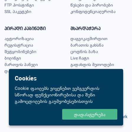
FTP ჰოსტინგი
წესები და პირობები
SSL პაკეტები
კონფიდენციალურობა
პირადი კაბინეტი
მხარდაჭერა
ავტორიზაცია
დაგვიკავშირდით
რეგისტრაცია
ბარათის გახსნა
შეტყობინებები
ცოდნის ბაზა
ბილინგი
Live ჩატი
მართვის პანელი
გადახდის მეთოდები
დაგავიწყდა პაროლი?
ჩემი შეთავაზებები
Cookies
Cookie ფაილებს ვიყენებთ ვებგვერდის
სწორად ფუნქციონირებისა და შენი
© 2026 FastCloud
გამოცდილების გაუმჯობესებისთვის
დადასტურება
Created by
Netpark