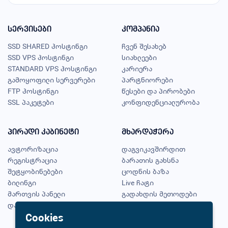
სერვისები
კომპანია
SSD SHARED ჰოსტინგი
ჩვენ შესახებ
SSD VPS ჰოსტინგი
სიახლეები
STANDARD VPS ჰოსტინგი
კარიერა
გამოყოფილი სერვერები
პარტნიორები
FTP ჰოსტინგი
წესები და პირობები
SSL პაკეტები
კონფიდენციალურობა
პირადი კაბინეტი
მხარდაჭერა
ავტორიზაცია
დაგვიკავშირდით
რეგისტრაცია
ბარათის გახსნა
შეტყობინებები
ცოდნის ბაზა
ბილინგი
Live ჩატი
მართვის პანელი
გადახდის მეთოდები
დაგავიწყდა პაროლი?
ჩემი შეთავაზებები
Cookies