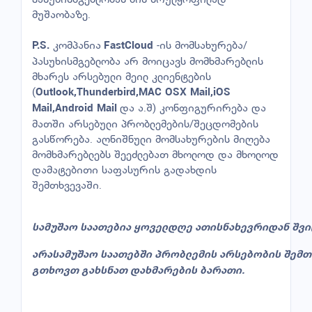
მუშაობაზე.
კომპანია
-ის მომსახურება/
P.S.
FastCloud
პასუხისმგებლობა არ მოიცავს მომხმარებლის
მხარეს არსებული მეილ კლიენტების
(
Outlook,Thunderbird,MAC OSX Mail,iOS
და ა.შ) კონფიგურირება და
Mail,Android Mail
მათში არსებული პრობლემების/შეცდომების
გასწორება. აღნიშნული მომსახურების მიღება
მომხმარებლებს შეეძლებათ მხოლოდ და მხოლოდ
დამატებითი საფასურის გადახდის
შემთხვევაში.
სამუშაო
საათებია
ყოველდღე
ათის
ნახევრიდან
შვი
არასამუშაო
საათებში
პრობლემის
არსებობის
შემთ
გთხოვთ
გახსნათ
დახმარების
ბარათი
.