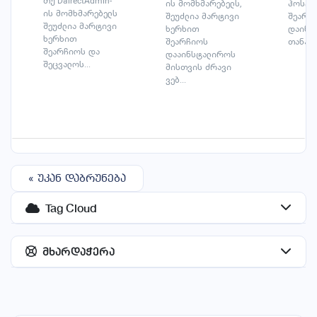
თუ DairectAdmin-
ის მომხმარებელს,
ჰოსტი
ის მომხმარებელს
შეუძლია მარტივი
შეარჩ
შეუძლია მარტივი
ხერხით
დაიწყ
ხერხით
შეარჩიოს
თანამშ
შეარჩიოს და
დააინსტალიროს
შეცვალოს...
მისთვის ძრავი
ვებ...
« უკან დაბრუნება
Tag Cloud
მხარდაჭერა