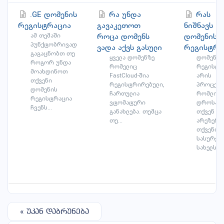
.GE დომენის
რა უნდა
რას
რეგისტრაცია
გავაკეთოთ
ნიშნავს
ამ თემაში
როცა დომენს
დომენის
პუნქტობრივად
ვადა აქვს გასული
რეგისტრა
გაგაცნობთ თუ
ყველა დომენზე
დომენის
როგორ უნდა
რომელიც
რეგისტრ
მოახდინოთ
FastCloud-შია
არის
თქვენი
რეგისტრირებული,
პროცესი
დომენის
ჩართულია
რომლის
რეგისტრაცია
ვტომატური
დროსაც
ჩვენს...
განახლება. თუმცა
თქვენ
თუ...
არეზერვ
თქვენთვ
სასურვე
სახელს...
« უკან დაბრუნება