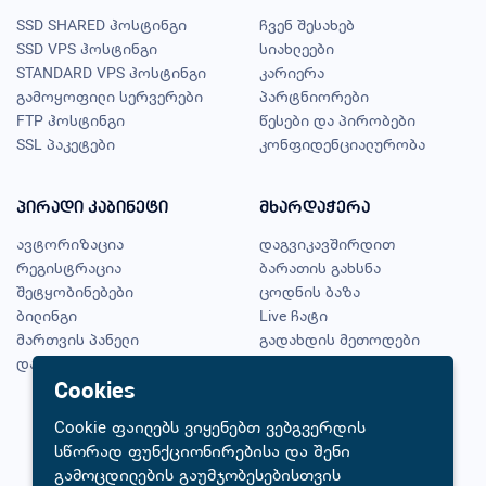
SSD SHARED ჰოსტინგი
ჩვენ შესახებ
SSD VPS ჰოსტინგი
სიახლეები
STANDARD VPS ჰოსტინგი
კარიერა
გამოყოფილი სერვერები
პარტნიორები
FTP ჰოსტინგი
წესები და პირობები
SSL პაკეტები
კონფიდენციალურობა
პირადი კაბინეტი
მხარდაჭერა
ავტორიზაცია
დაგვიკავშირდით
რეგისტრაცია
ბარათის გახსნა
შეტყობინებები
ცოდნის ბაზა
ბილინგი
Live ჩატი
მართვის პანელი
გადახდის მეთოდები
დაგავიწყდა პაროლი?
ჩემი შეთავაზებები
Cookies
Cookie ფაილებს ვიყენებთ ვებგვერდის
სწორად ფუნქციონირებისა და შენი
© 2026 FastCloud
გამოცდილების გაუმჯობესებისთვის