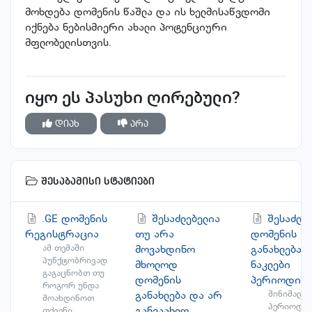
მოხდება დომენის წაშლა და ის ხელმისაწვდომი
იქნება ნებისმიერი ახალი პოტენციური
მფლობელისთვის.
იყო ეს პასუხი ღირებული?
დიახ
არა
შესაბამისი სტატიები
.GE დომენის
შესაძლებელია
შესაძლებ
რეგისტრაცია
თუ არა
დომენის
ამ თემაში
მოვახდინო
განახლება 1
პუნქტობრივად
მხოლოდ
ნაკლები
გაგაცნობთ თუ
დომენის
პერიოდით
როგორ უნდა
განახლება და არ
მინიმალუ
მოახდინოთ
პერიოდი 
განვაახლო
თქვენი