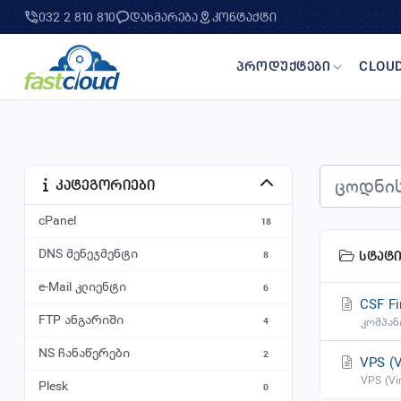
032 2 810 810
დახმარება
კონტაქტი
პროდუქტები
CLOU
DESK
პროდუქტები
SSD 
ownC
კატეგორიები
გამ
SSD SHARED ჰოსტინგი
E
საზიარო სივრცე
cPanel
გამ
18
7
DNS მენეჯმენტი
გამ
სტატი
8
SSD VPS ჰოსტინგი
ვირტუალური მანქანები
e-Mail კლიენტი
CLO
1 
6
CSF Fi
3 
FTP ანგარიში
CLO
კომპან
4
გამოყოფილი სერვერები
გა
ვირტუალური მანქანები
NS ჩანაწერები
2
VPS (Vi
VPS (Vi
Plesk
0
STD. VPS HOSTING