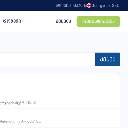
ბლოგი
კომპანია
Georgian /
GEL
შესვლა
რეგისტრაცია
დომენი
რეგისტრაცია
ტრანსფერი
ძებნა
ENTERPRISE
ULTIMATE
₾
₾
25
35
/ თვე
/ 10GB
/ თვე
/ 15GB
∞ ვებსაიტი
∞ ვებსაიტი
∞ ელ-ფოსტა
∞ ელ-ფოსტა
რვილისამებრ, LINUX...
გაიგე მეტი
გაიგე მეტი
უდშირომელიც მოიხმარს...