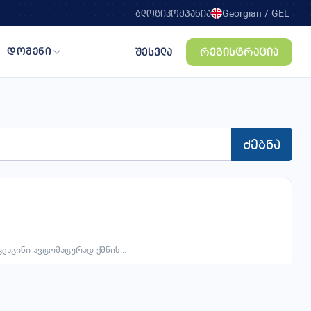
ბლოგი
კომპანია
Georgian /
GEL
შესვლა
რეგისტრაცია
დომენი
რეგისტრაცია
ტრანსფერი
ძებნა
ENTERPRISE
ULTIMATE
₾
₾
25
35
/ თვე
/ 10GB
/ თვე
/ 15GB
∞ ვებსაიტი
∞ ვებსაიტი
∞ ელ-ფოსტა
∞ ელ-ფოსტა
ლაგინი ავტომატურად ქმნის...
გაიგე მეტი
გაიგე მეტი